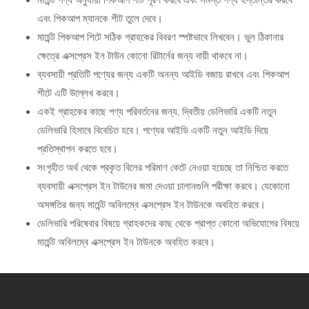
এবং পিকআপ ম্যানকে শীট তুলে দেবে।
মার্চেন্ট পিকআপ শিটে সঠিক গ্রাহকের বিবরণ স্পষ্টভাবে লিখবেন। ভুল ঠিকানার
ক্ষেত্রে এক্সপ্রেস ইন টাউন কোনো রিটার্নের জন্য দায়ী থাকবে না।
ব্যবসায়ী প্রতিটি পণ্যের জন্য একটি অনন্য আইডি বজায় রাখবে এবং পিকআপ
শীটে এটি উল্লেখ করবে।
একই গ্রাহকের কাছে পণ্য পরিবর্তনের জন্য, দ্বিতীয় ডেলিভারি একটি নতুন
ডেলিভারি হিসাবে বিবেচিত হবে। পণ্যের আইডি একটি নতুন আইডি দিয়ে
প্রতিস্থাপন করতে হবে।
সংগৃহীত অর্থ থেকে প্রকৃত বিলের পরিমাণ কেটে নেওয়া হয়েছে তা নিশ্চিত করতে
ব্যবসায়ী এক্সপ্রেস ইন টাউনের জমা দেওয়া চালানগুলি পরীক্ষা করবে। যেকোনো
অসঙ্গতির জন্য মার্চেন্ট অবিলম্বে এক্সপ্রেস ইন টাউনকে অবহিত করবে।
ডেলিভারি পরিষেবার বিষয়ে গ্রাহকদের কাছ থেকে প্রাপ্ত কোনো অভিযোগের বিষয়ে
মার্চেন্ট অবিলম্বে এক্সপ্রেস ইন টাউনকে অবহিত করবে।